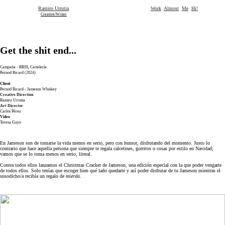
Ramiro Urrutia
Work
Almost
Me
Hi!
Creative/Writer
Get the shit end...
Campaña - RRSS, Cartelería
Pernod Ricard (2024)
Client
Pernod Ricard - Jameson Whiskey
Creative Direction
Ramiro Urrutia
Art Director
Carlos Pérez
Video
Teresa Gayo
En Jameson son de tomarse la vida menos en serio, pero con humor, disfrutando del momento. Justo lo
contrario que hace aquella persona que siempre te regala calcetines, gorritos o cosas por estilo en Navidad;
vamos que se lo toma menos en serio, literal.
Contra todos ellos lanzamos el Christmas Cracker de Jameson, una edición especial con la que poder vengarte
de todos ellos. Solo tenías que escoger bien qué lado quedarte y así poder disfrutar de tu Jameson mientras el
susodicho/a recibía un regalo de
mierda
.